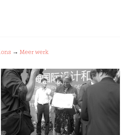
ions
→
Meer werk