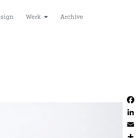
esign
Werk
Archive
Fac
Link
Emai