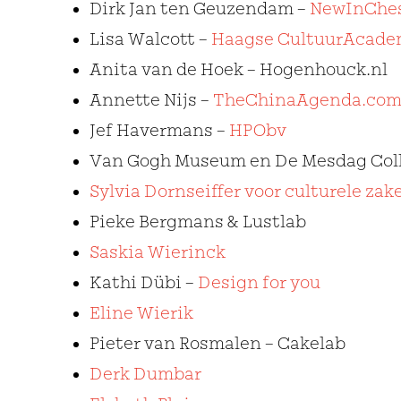
Dirk Jan ten Geuzendam –
NewInChe
Lisa Walcott –
Haagse CultuurAcade
Anita van de Hoek – Hogenhouck.nl
Annette Nijs –
TheChinaAgenda.co
Jef Havermans –
HPObv
Van Gogh Museum en De Mesdag Coll
Sylvia Dornseiffer voor culturele zak
Pieke Bergmans & Lustlab
Saskia Wierinck
Kathi Dübi –
Design for you
Eline Wierik
Pieter van Rosmalen – Cakelab
Derk Dumbar