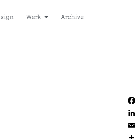
esign
Werk
Archive
Fac
Link
Emai