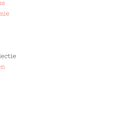
ss
mie
m
ectie
en