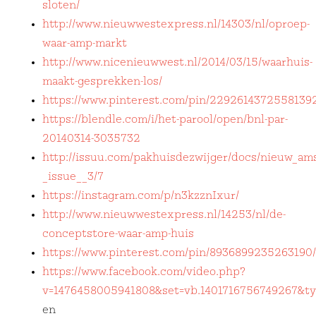
sloten/
http://www.nieuwwestexpress.nl/14303/nl/oproep-
waar-amp-markt
http://www.nicenieuwwest.nl/2014/03/15/waarhuis-
maakt-gesprekken-los/
https://www.pinterest.com/pin/22926143725581392
https://blendle.com/i/het-parool/open/bnl-par-
20140314-3035732
http://issuu.com/pakhuisdezwijger/docs/nieuw_a
_issue__3/7
https://instagram.com/p/n3kzznIxur/
http://www.nieuwwestexpress.nl/14253/nl/de-
conceptstore-waar-amp-huis
https://www.pinterest.com/pin/8936899235263190/
https://www.facebook.com/video.php?
v=1476458005941808&set=vb.1401716756749267&t
en